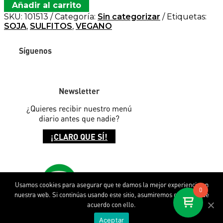
Añadir al carrito
SKU:
101513
Categoría:
Sin categorizar
Etiquetas:
SOJA
,
SULFITOS
,
VEGANO
Síguenos
Newsletter
¿Quieres recibir
nuestro menú
diario antes que
nadie?
¡CLARO QUE SÍ!
Usamos cookies para asegurar que te damos la mejor experiencia en
0
nuestra web. Si continúas usando este sitio, asumiremos que estás de
acuerdo con ello.
Descubre SOPA
Aceptar