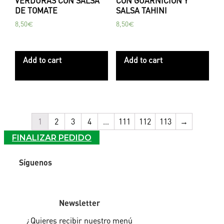
VERDURAS CON SALSA
CON GUARNICIÓN Y
DE TOMATE
SALSA TAHINI
8,50
€
8,50
€
Add to cart
Add to cart
1
2
3
4
…
111
112
113
→
FINALIZAR PEDIDO
Síguenos
Newsletter
¿Quieres recibir
nuestro menú