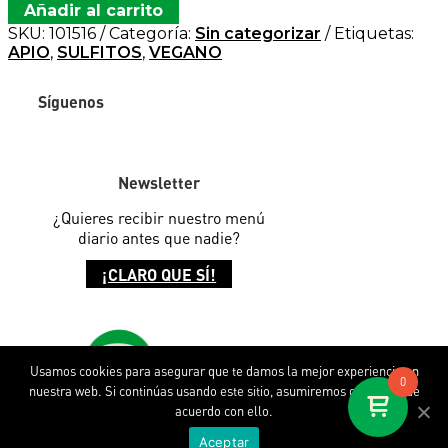
Añadir al carrito
SKU:
101516
Categoría:
Sin categorizar
Etiquetas:
APIO
,
SULFITOS
,
VEGANO
Síguenos
Newsletter
¿Quieres recibir
nuestro menú
diario antes que
nadie?
¡CLARO QUE SÍ!
Usamos cookies para asegurar que te damos la mejor experiencia en
0
nuestra web. Si continúas usando este sitio, asumiremos que estás de
acuerdo con ello.
Descubre SOPA
Aceptar