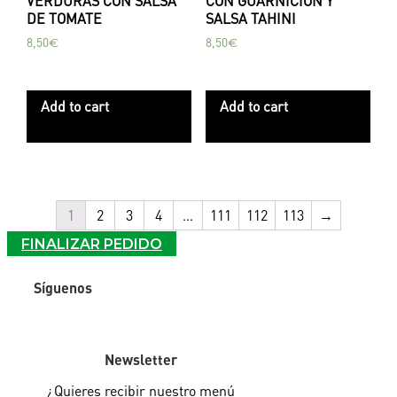
VERDURAS CON SALSA
CON GUARNICIÓN Y
DE TOMATE
SALSA TAHINI
8,50
€
8,50
€
Add to cart
Add to cart
1
2
3
4
…
111
112
113
→
FINALIZAR PEDIDO
Síguenos
Newsletter
¿Quieres recibir
nuestro menú