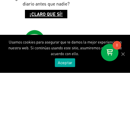
diario antes que
nadie?
¡CLARO QUE SÍ!
Usamos cookies para asegurar que te damos la mejor experiencia en
0
nuestra web. Si continúas usando este sitio, asumiremos que estás de
acuerdo con ello.
Aceptar
Descubre SOPA
Nuestra historia
SOPA at Work
Where is my SOPA
Contacto
WORLD WIDE SOPA. SL. © 2020.
Todos los derechos reservados.
Aviso legal.