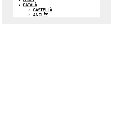
CATALÀ
CASTELLÀ
ANGLÈS
WHERE
IS MY
SOP
ENCUENTRA
TU SOPA
MÁS CERCANO
¿Todavía no te has pasado por alguno de
nuestros restaurantes?
Aquí te contamos un poco más sobre ellos.