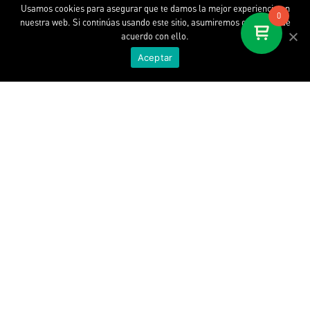
Usamos cookies para asegurar que te damos la mejor experiencia en
0
nuestra web. Si continúas usando este sitio, asumiremos que estás de
acuerdo con ello.
Aceptar
Descobreix SOPA
La nostra historia
SOPA at Work
Where is my SOPA
Contacte
WORLD WIDE SOPA. SL. © 2020.
Tots els drets reservats.
Avis legal.
Condicions de contractació.
Política de privacitat.