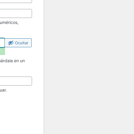
uméricos,
Ocultar
uárdala en un
uar.