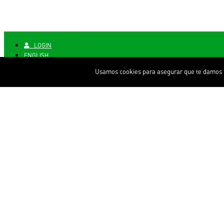
LOGIN
ENGLISH
Usamos cookies para asegurar que te damos la
LOGIN
ENGLISH
ABOUT US
SOPA AT WORK
WHERE IS MY SOPA?
BUY SOPA ONLINE