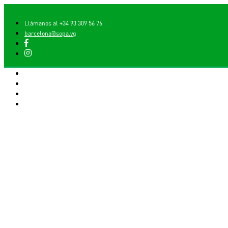
Llámanos al +34 93 309 56 76
barcelona@sopa.vg
Llámanos al +34 93 309 56 76
barcelona@sopa.vg