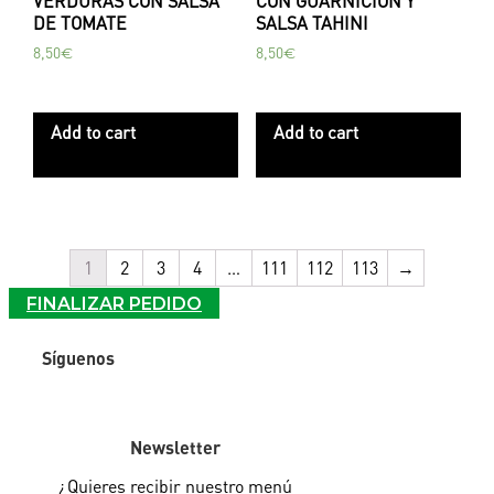
VERDURAS CON SALSA
CON GUARNICIÓN Y
DE TOMATE
SALSA TAHINI
8,50
€
8,50
€
Add to cart
Add to cart
1
2
3
4
…
111
112
113
→
FINALIZAR PEDIDO
Síguenos
Newsletter
¿Quieres recibir
nuestro menú