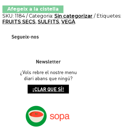
Afegeix a la cistella
SKU:
1184
Categoria:
Sin categorizar
Etiquetes:
FRUITS SECS
,
SULFITS
,
VEGÀ
Segueix-nos
Newsletter
¿Vols rebre el nostre menu
diari abans que ningú?
¡CLAR QUE SÍ!